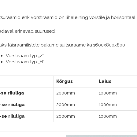
suraamid ehk vorstiraamid on lihale ning vorstile ja horisontaal
adaval erinevad suurused.
saks täisraamilistele pakume suitsuraame ka 1600x800x800
Vorstiraam typ „Z”
Vorstiraam typ „H”
Kõrgus
Laius
-se riiuliga
2000mm
1000mm
-se riiuliga
2000mm
1000mm
-se riiuliga
2000mm
1000mm