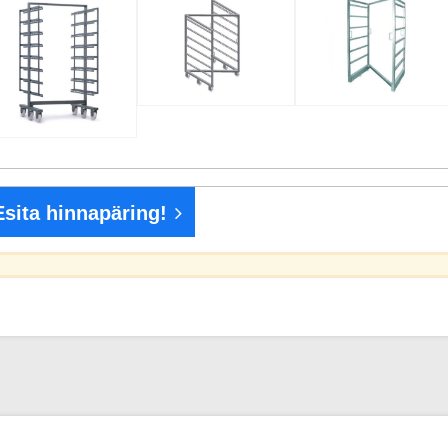
Esita hinnapäring!