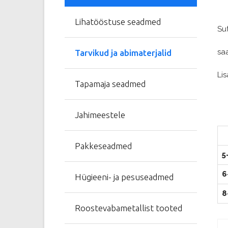
Lihatööstuse seadmed
Sut
sa
Tarvikud ja abimaterjalid
Li
Tapamaja seadmed
Jahimeestele
Pakkeseadmed
5
6
Hügieeni- ja pesuseadmed
8
Roostevabametallist tooted