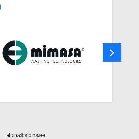
D
alpina@alpina.ee