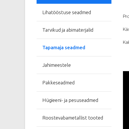
Lihatööstuse seadmed
Pro
Kä
Tarvikud ja abimaterjalid
Ka
Tapamaja seadmed
Jahimeestele
Vi
Pla
Pakkeseadmed
Hügieeni- ja pesuseadmed
Roostevabametallist tooted