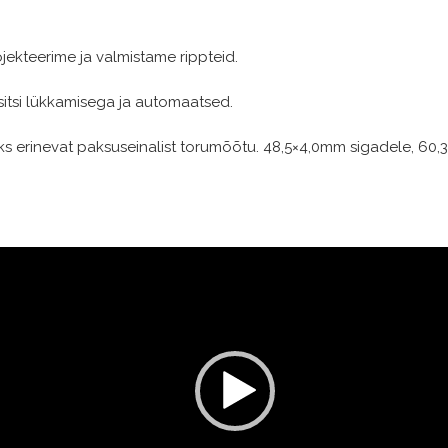
jekteerime ja valmistame rippteid.
sitsi lükkamisega ja automaatsed.
ks erinevat paksuseinalist torumõõtu. 48,5×4,0mm sigadele, 60
deo
yer