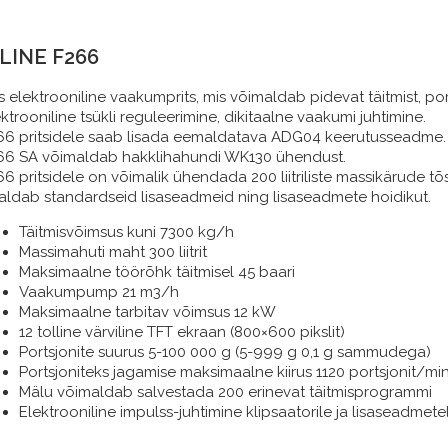
-LINE F266
s elektrooniline vaakumprits, mis võimaldab pidevat täitmist, po
ktrooniline tsükli reguleerimine, dikitaalne vaakumi juhtimine.
66 pritsidele saab lisada eemaldatava ADG04 keerutusseadme.
66 SA võimaldab hakklihahundi WK130 ühendust.
66 pritsidele on võimalik ühendada 200 liitriliste massikärude t
saldab standardseid lisaseadmeid ning lisaseadmete hoidikut.
Täitmisvõimsus kuni 7300 kg/h
Massimahuti maht 300 liitrit
Maksimaalne töörõhk täitmisel 45 baari
Vaakumpump 21 m3/h
Maksimaalne tarbitav võimsus 12 kW
12 tolline värviline TFT ekraan (800×600 pikslit)
Portsjonite suurus 5-100 000 g (5-999 g 0,1 g sammudega)
Portsjoniteks jagamise maksimaalne kiirus 1120 portsjonit/mi
Mälu võimaldab salvestada 200 erinevat täitmisprogrammi
Elektrooniline impulss-juhtimine klipsaatorile ja lisaseadmete