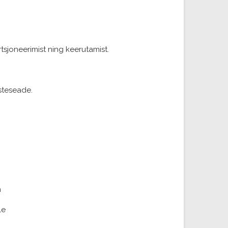
rtsjoneerimist ning keerutamist.
õsteseade.
n
le