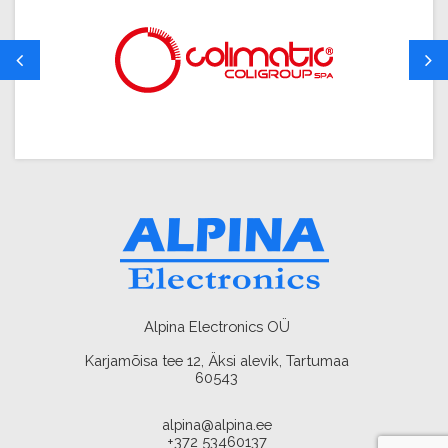
Alpina Electronics OÜ
Karjamõisa tee 12, Äksi alevik, Tartumaa
60543
alpina@alpina.ee
+372 53460137