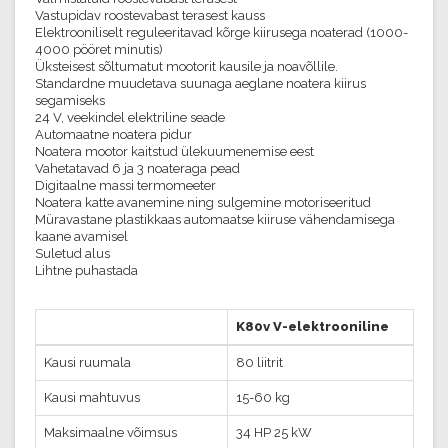
Vastupidav roostevabast terasest kauss
Elektrooniliselt reguleeritavad kõrge kiirusega noaterad (1000-
4000 pööret minutis)
Üksteisest sõltumatut mootorit kausile ja noavõllile.
Standardne muudetava suunaga aeglane noatera kiirus
segamiseks
24 V, veekindel elektriline seade
Automaatne noatera pidur
Noatera mootor kaitstud ülekuumenemise eest
Vahetatavad 6 ja 3 noateraga pead
Digitaalne massi termomeeter
Noatera katte avanemine ning sulgemine motoriseeritud
Müravastane plastikkaas automaatse kiiruse vähendamisega
kaane avamisel
Suletud alus
Lihtne puhastada
K80v V-elektrooniline
Kausi ruumala
80 liitrit
Kausi mahtuvus
15-60 kg
Maksimaalne võimsus
34 HP 25 kW