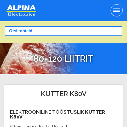
80-120 LIITRIT
KUTTER K80V
ELEKTROONILINE TÖÖSTUSLIK
KUTTER
K80V
Valmistatuid roostevabast terasest