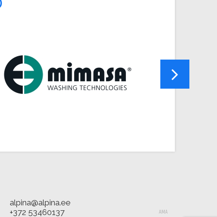
D
alpina@alpina.ee
+372 53460137
AMA