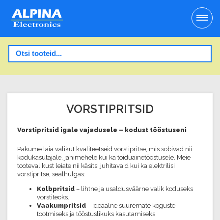
VORSTIPRITSID
Vorstipritsid igale vajadusele – kodust tööstuseni
Pakume laia valikut kvaliteetseid vorstipritse, mis sobivad nii
kodukasutajale, jahimehele kui ka toiduainetööstusele. Meie
tootevalikust leiate nii käsitsi juhitavaid kui ka elektrilisi
vorstipritse, sealhulgas:
Kolbpritsid
– lihtne ja usaldusväärne valik koduseks
vorstiteoks.
Vaakumpritsid
– ideaalne suuremate koguste
tootmiseks ja tööstuslikuks kasutamiseks.