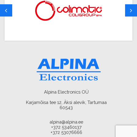
Alpina Electronics OÜ
Karjamõisa tee 12, Äksi alevik, Tartumaa
60543
alpina@alpina.ee
+372 53460137
+372 53076666
AMA