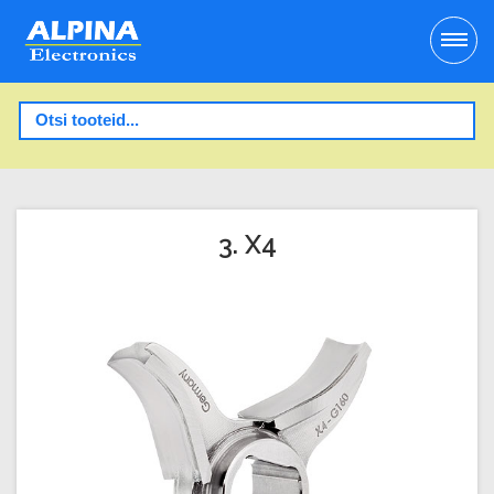
3. X4