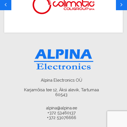
Alpina Electronics OÜ
Karjamõisa tee 12, Äksi alevik, Tartumaa
60543
alpina@alpina.ee
+372 53460137
+372 53076666
AMA