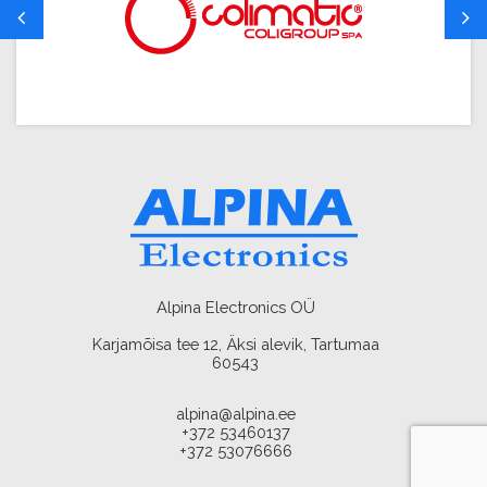
Alpina Electronics OÜ
Karjamõisa tee 12, Äksi alevik, Tartumaa
60543
alpina@alpina.ee
+372 53460137
+372 53076666
AMA