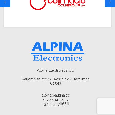
Alpina Electronics OÜ
Karjamõisa tee 12, Äksi alevik, Tartumaa
60543
alpina@alpina.ee
+372 53460137
+372 53076666
AMA