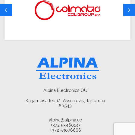
Alpina Electronics OÜ
Karjamõisa tee 12, Äksi alevik, Tartumaa
60543
alpina@alpina.ee
+372 53460137
+372 53076666
AMA